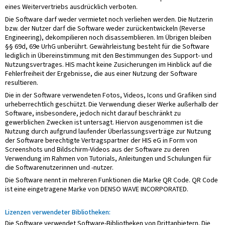
eines Weitervertriebs ausdrücklich verboten.
Die Software darf weder vermietet noch verliehen werden. Die Nutzerin
bzw. der Nutzer darf die Software weder zurückentwickeln (Reverse
Engineering), dekompilieren noch disassemblieren. Im Übrigen bleiben
§§ 69d, 69e UrhG unberührt. Gewährleistung besteht für die Software
lediglich in Übereinstimmung mit den Bestimmungen des Support- und
Nutzungsvertrages. HIS macht keine Zusicherungen im Hinblick auf die
Fehlerfreiheit der Ergebnisse, die aus einer Nutzung der Software
resultieren.
Die in der Software verwendeten Fotos, Videos, Icons und Grafiken sind
urheberrechtlich geschützt. Die Verwendung dieser Werke außerhalb der
Software, insbesondere, jedoch nicht darauf beschränkt zu
gewerblichen Zwecken ist untersagt. Hiervon ausgenommen ist die
Nutzung durch aufgrund laufender Überlassungsverträge zur Nutzung
der Software berechtigte Vertragspartner der HIS eG in Form von
Screenshots und Bildschirm-Videos aus der Software zu deren
Verwendung im Rahmen von Tutorials, Anleitungen und Schulungen für
die Softwarenutzerinnen und -nutzer.
Die Software nennt in mehreren Funktionen die Marke QR Code. QR Code
ist eine eingetragene Marke von DENSO WAVE INCORPORATED.
Lizenzen verwendeter Bibliotheken:
Die Software verwendet Software-Bibliotheken von Drittanbietern. Die